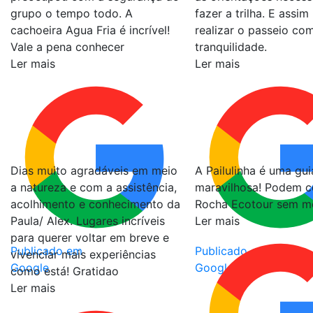
grupo o tempo todo. A
fazer a trilha. E assi
cachoeira Agua Fria é incrível!
realizar o passeio co
Vale a pena conhecer
tranquilidade.
Ler mais
Ler mais
Dias muito agradáveis em meio
A Pailulinha é uma gui
a natureza e com a assistência,
maravilhosa! Podem c
acolhimento e conhecimento da
Rocha Ecotour sem 
Paula/ Alex. Lugares incríveis
Ler mais
para querer voltar em breve e
Publicado em
Publicado em
vivenciar mais experiências
Google
Google
como está! Gratidao
Ler mais