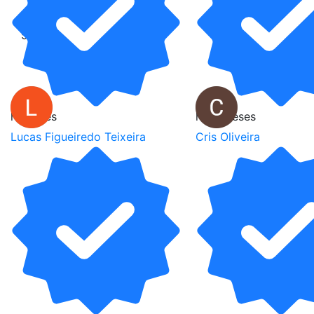
Avaliações
5.0
há 1 mês
há 2 meses
Lucas Figueiredo Teixeira
Cris Oliveira