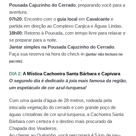
Pousada Cajuzinho do Cerrado
, preparando você para a 
aventura.
07h20:
 Encontro com o 
guia local
 em 
Cavalcante
 e 
partida em direção ao Complexo Canjica e Águas Lindas. 
18h00:
 Retorno à Pousada, com tempo livre para relaxar e 
se preparar para a noite.
Jantar simples na Pousada Cajuzinho do Cerrado
.  
Faça sua reserva na hora do check-in 
(jantar não incluso no 
.
pacote)
DIA 2: 
A Mística Cachoeira Santa Bárbara e Capivara
O segundo dia é dedicado à joia mais famosa da região, 
um espetáculo de cor azul-turquesa!
Com uma queda d’água de 28 metros, rodeada pela 
intocada vegetação do cerrado e com grande poço de 
águas cristalinas de cor azul-turquesa, a Cachoeira Santa 
Bárbara com certeza é o destino mais procurado da 
Chapada dos Veadeiros.
Ao chegar ao Quilombo, você percorrerá 4,5 km de pau-